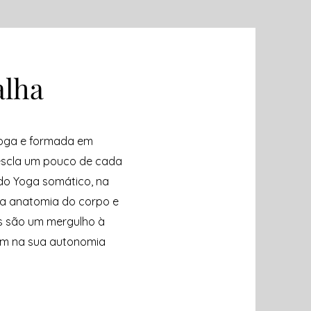
alha
loga e formada em
escla um pouco de cada
do Yoga somático, na
 a anatomia do corpo e
s são um mergulho à
am na sua autonomia