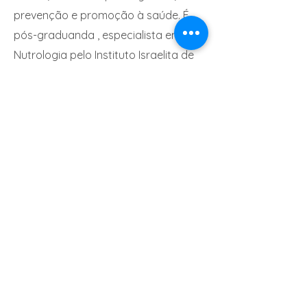
prevenção e promoção à saúde. É
pós-graduanda , especialista em
Nutrologia pelo Instituto Israelita de
Ensino e Pesquisa /Hospital Albert
Einstein, em São Paulo-SP.
ESPECIALIDADES:
NUTROLOGIA
Entre em contato
Entre em contato com a equipe e
marque sua consulta comigo
Contato