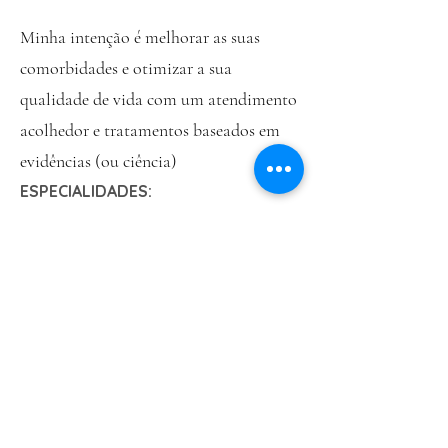
Minha intenção é melhorar as suas
comorbidades e otimizar a sua
qualidade de vida com um atendimento
acolhedor e tratamentos baseados em
evidências (ou ciência)
ESPECIALIDADES:
ENDOCRINOLOGIA E METABOLOGIA
Saúde óssea da mulher
Metabolismo glicêmico e lipídico
Composição Corporal
Desenvolvimento Feminino
Terapia Hormonal
Entre em contato